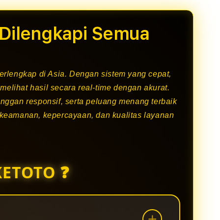
 Dilengkapi Semua
erlengkap di Asia. Dengan sistem yang cepat,
elihat hasil secara real-time dengan akurat.
gan responsif, serta peluang menang terbaik
keamanan, kepercayaan, dan kualitas layanan
KETOTO ❓