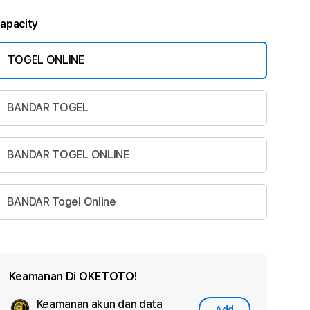
apacity
TOGEL ONLINE
BANDAR TOGEL
BANDAR TOGEL ONLINE
BANDAR Togel Online
Keamanan Di OKETOTO!
Keamanan akun dan data
Add
Add