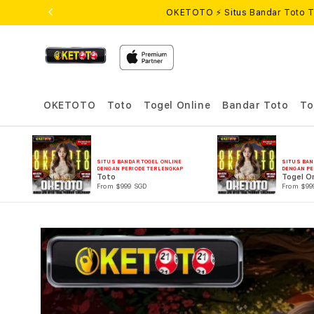
OKETOTO ⚡️ Situs Bandar Toto T
OKETOTO
Toto
Togel Online
Bandar Toto
To
SITUS BANDAR TOGEL ONLINE
SITUS BAN
DENGAN PERIODE TERLENGKAP
DENGAN PE
Toto
Togel O
From $999 SGD
From $99
Skip to
product
information