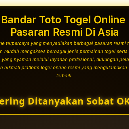
in
modal
 Bandar Toto Togel Online
Pasaran Resmi Di Asia
ne terpercaya yang menyediakan berbagai pasaran resmi t
n mudah mengakses berbagai jenis permainan togel serta m
ng nyaman melalui layanan profesional, dukungan pelang
 nikmati platform togel online resmi yang mengutamakan 
terbaik.
Sering Ditanyakan Sobat O