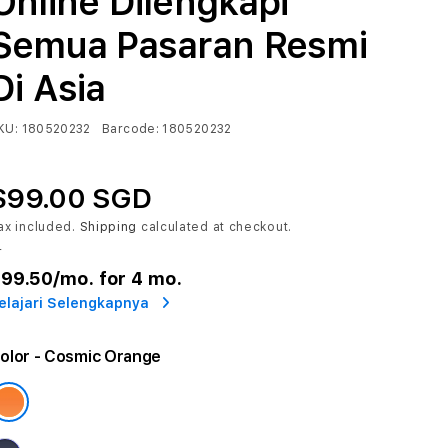
Online Dilengkapi
Semua Pasaran Resmi
Di Asia
KU:
180520232
Barcode:
180520232
$99.00 SGD
ax included.
Shipping
calculated at checkout.
r
99.50
/mo. for 4 mo.
elajari Selengkapnya
olor
- Cosmic Orange