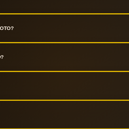
e terpercaya yang menyediakan berbagai pasaran resmi t
ETOTO?
puler seperti togel Hongkong, Singapore, Sydney, Macau
O?
lu mengisi formulir pendaftaran dengan data yang vali
?
kan secara real-time dan diambil dari sumber resmi sehin