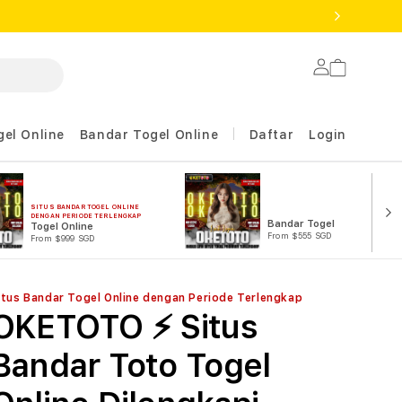
Ak
Log
Cart
in
el Online
Bandar Togel Online
Daftar
Login
SITUS BANDAR TOGEL ONLINE
DENGAN PERIODE TERLENGKAP
Bandar Togel
Togel Online
From $555 SGD
From $999 SGD
itus Bandar Togel Online dengan Periode Terlengkap
OKETOTO ⚡️ Situs
Bandar Toto Togel