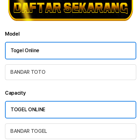
Model
Togel Online
BANDAR TOTO
Capacity
TOGEL ONLINE
BANDAR TOGEL