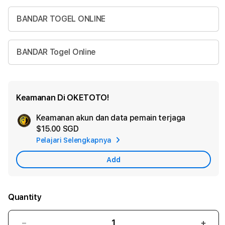
BANDAR TOGEL ONLINE
BANDAR Togel Online
Keamanan Di OKETOTO!
Keamanan akun dan data pemain terjaga
Ad
$15.00 SGD
App
Pelajari Selengkapnya
Car
Add
Quantity