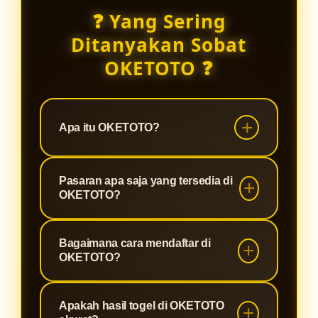
❓ Yang Sering
Ditanyakan Sobat
OKETOTO ❓
Apa itu OKETOTO?
OKETOTO adalah situs bandar togel
Pasaran apa saja yang tersedia di
online terpercaya yang
OKETOTO?
menyediakan berbagai pasaran
resmi terlengkap di Asia dengan
OKETOTO menyediakan berbagai
Bagaimana cara mendaftar di
sistem aman dan layanan
pasaran populer seperti togel
OKETOTO?
profesional.
Hongkong, Singapore, Sydney,
Macau, dan pasaran resmi lainnya di
Anda cukup mengunjungi
Apakah hasil togel di OKETOTO
Asia yang selalu update setiap hari.
OKETOTO
, lalu mengisi formulir